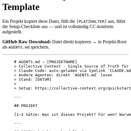
Template
Ein Projekt kopiert diese Datei, füllt die
aus, führt
[PLATZHALTER]
die Setup-Checkliste aus — und ist vollständig CC-konform
aufgestellt.
GitHub Raw Download:
Datei direkt kopieren → in Projekt-Root
als
speichern.
AGENTS.md
# AGENTS.md — [
PROJEKTNAME
]
> Collective Context · Single Source of Truth für 
> Claude Code: auto-geladen via Symlink 
`CLAUDE.md
> Andere Agenten: direkt 
`AGENTS.md`
 lesen
> Stand: [
DATUM
]
>
> Setup: https://collective-context.org/quickstart
---
## PROJEKT
[1–3 Sätze: Was ist dieses Projekt? Für wen? Warum
---