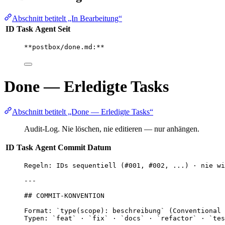
Abschnitt betitelt „In Bearbeitung“
ID
Task
Agent
Seit
**postbox/done.md:**
Done — Erledigte Tasks
Abschnitt betitelt „Done — Erledigte Tasks“
Audit-Log. Nie löschen, nie editieren — nur anhängen.
ID
Task
Agent
Commit
Datum
Regeln: IDs sequentiell (#001, #002, ...) · nie wi
---
## COMMIT-KONVENTION
Format: `type(scope): beschreibung` (Conventional 
Typen: `feat` · `fix` · `docs` · `refactor` · `tes