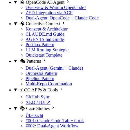
🤖 OpenCode AI-Agent
Overview & Warum OpenCode?
ZED Integration via ACP
Dual-Agent: OpenCode + Claude Code
🧠 Collective Context
Konzept & Architektur
CLAUDE.md Guide
AGENTS.md Guide
Postbox Pattern
LLM Routing Strategie
Quickstart Template
🎭 Patterns
Dual-Agent (Gemini + Claude)
Orchestra Pattern
Pipeline Pattern
Multi-Repo Coordination
⚡ CC APPs & Tools
GitHub Sync
XED /TUI ↗
📚 Case Studies
Übersicht
#001: Claude Code Tab + Grok
#002: Dual-Agent Workflow