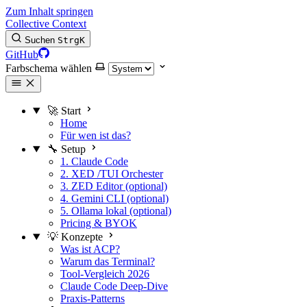
Zum Inhalt springen
Collective Context
Suchen
Strg
K
GitHub
Farbschema wählen
🚀 Start
Home
Für wen ist das?
🔧 Setup
1. Claude Code
2. XED /TUI Orchester
3. ZED Editor (optional)
4. Gemini CLI (optional)
5. Ollama lokal (optional)
Pricing & BYOK
💡 Konzepte
Was ist ACP?
Warum das Terminal?
Tool-Vergleich 2026
Claude Code Deep-Dive
Praxis-Patterns