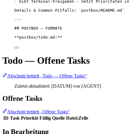
- Gibt Terminal-Freigaben · Setzt Prioritäten in `
Details & Common Pitfalls: `postbox/README.md`
---
## POSTBOX — FORMATE
**postbox/todo.md:**
Todo — Offene Tasks
Abschnitt betitelt „Todo — Offene Tasks“
Zuletzt aktualisiert: [DATUM] von [AGENT]
Offene Tasks
Abschnitt betitelt „Offene Tasks“
ID
Task
Priorität
Fällig
Quelle
Datei:Zeile
In Bearbeitung