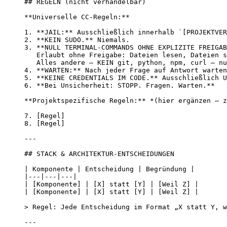
## REGELN (nicht verhandelbar)
**
Universelle CC-Regeln:
**
1.
**
JAIL:
**
 Ausschließlich innerhalb 
`[PROJEKTVER
2.
**
KEIN SUDO.
**
 Niemals.
3.
**
NULL TERMINAL-COMMANDS OHNE EXPLIZITE FREIGAB
Erlaubt ohne Freigabe: Dateien lesen, Dateien s
Alles andere — KEIN git, python, npm, curl — n
4.
**
WARTEN:
**
 Nach jeder Frage auf Antwort warten
5.
**
KEINE CREDENTIALS IM CODE.
**
 Ausschließlich U
6.
**
Bei Unsicherheit: STOPP. Fragen. Warten.
**
**
Projektspezifische Regeln:
**
*
(hier ergänzen — z
7.
 [
Regel
]
8.
 [
Regel
]
---
## STACK & ARCHITEKTUR-ENTSCHEIDUNGEN
| Komponente | Entscheidung | Begründung |
|---|---|---|
| [
Komponente
] | [
X
] statt [
Y
] | [Weil Z] |
| [
Komponente
] | [
X
] statt [
Y
] | [Weil Z] |
> Regel: Jede Entscheidung im Format „X statt Y, w
---