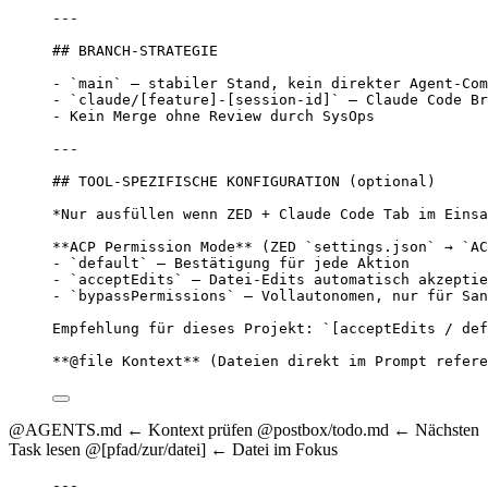
---
## BRANCH-STRATEGIE
- `main` — stabiler Stand, kein direkter Agent-Com
- `claude/[feature]-[session-id]` — Claude Code Br
- Kein Merge ohne Review durch SysOps
---
## TOOL-SPEZIFISCHE KONFIGURATION (optional)
*Nur ausfüllen wenn ZED + Claude Code Tab im Einsa
**ACP Permission Mode** (ZED `settings.json` → `AC
- `default` — Bestätigung für jede Aktion
- `acceptEdits` — Datei-Edits automatisch akzeptie
- `bypassPermissions` — Vollautonomen, nur für San
Empfehlung für dieses Projekt: `[acceptEdits / def
**@file Kontext** (Dateien direkt im Prompt refere
@AGENTS.md ← Kontext prüfen @postbox/todo.md ← Nächsten
Task lesen @[pfad/zur/datei] ← Datei im Fokus
---