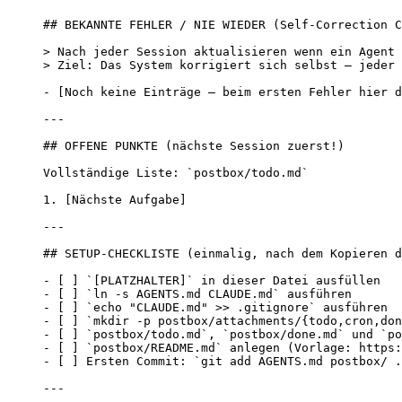
## BEKANNTE FEHLER / NIE WIEDER (Self-Correction C
> Nach jeder Session aktualisieren wenn ein Agent 
> Ziel: Das System korrigiert sich selbst — jeder 
- [Noch keine Einträge — beim ersten Fehler hier d
---
## OFFENE PUNKTE (nächste Session zuerst!)
Vollständige Liste: `postbox/todo.md`
1. [Nächste Aufgabe]
---
## SETUP-CHECKLISTE (einmalig, nach dem Kopieren d
- [ ] `[PLATZHALTER]` in dieser Datei ausfüllen
- [ ] `ln -s AGENTS.md CLAUDE.md` ausführen
- [ ] `echo "CLAUDE.md" >> .gitignore` ausführen
- [ ] `mkdir -p postbox/attachments/{todo,cron,don
- [ ] `postbox/todo.md`, `postbox/done.md` und `po
- [ ] `postbox/README.md` anlegen (Vorlage: https:
- [ ] Ersten Commit: `git add AGENTS.md postbox/ .
---