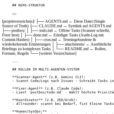
## REPO-STRUKTUR
[projektverzeichnis]/ ├── AGENTS.md ← Diese Datei (Single
Source of Truth) ├── CLAUDE.md → Symlink auf AGENTS.md
├── postbox/ │ ├── todo.md ← Offene Tasks (Scanner schreibt,
Fixer liest) │ ├── done.md ← Erledigte Tasks (Audit-Log mit
Commit-Hashes) │ ├── cron.md ← Termingebundene &
wiederkehrende Erinnerungen │ ├── attachments/ ← Ausführliche
Briefings zu komplexen Tasks │ └── README.md ← Rollen,
Formate, Regeln └── [weitere Verzeichnisse]
---
## ROLLEN IM MULTI-AGENTEN-SYSTEM
**Scanner-Agent** (z.B. Gemini CLI):
- Scannt Code/Logs nach Issues · Schreibt Tasks in
**Fixer-Agent** (z.B. Claude Code):
- Liest `postbox/todo.md` · Wählt höchste Prioritä
**Koordinator** (z.B. ZED/Grok):
- Allrounder: scannt bei Bedarf, fixt kleine Tasks
**Human/SysOps:**