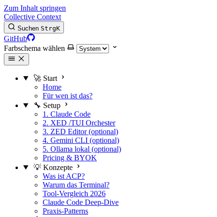
Zum Inhalt springen
Collective Context
Suchen
Strg
K
GitHub
Farbschema wählen
🚀 Start
Home
Für wen ist das?
🔧 Setup
1. Claude Code
2. XED /TUI Orchester
3. ZED Editor (optional)
4. Gemini CLI (optional)
5. Ollama lokal (optional)
Pricing & BYOK
💡 Konzepte
Was ist ACP?
Warum das Terminal?
Tool-Vergleich 2026
Claude Code Deep-Dive
Praxis-Patterns