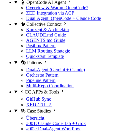
🤖 OpenCode AI-Agent
Overview & Warum OpenCode?
ZED Integration via ACP
Dual-Agent: OpenCode + Claude Code
🧠 Collective Context
Konzept & Architektur
CLAUDE.md Guide
AGENTS.md Guide
Postbox Pattern
LLM Routing Strategie
Quickstart Template
🎭 Patterns
Dual-Agent (Gemini + Claude)
Orchestra Pattern
Pipeline Pattern
Multi-Repo Coordination
⚡ CC APPs & Tools
GitHub Sync
XED /TUI ↗
📚 Case Studies
Übersicht
#001: Claude Code Tab + Grok
#002: Dual-Agent Workflow