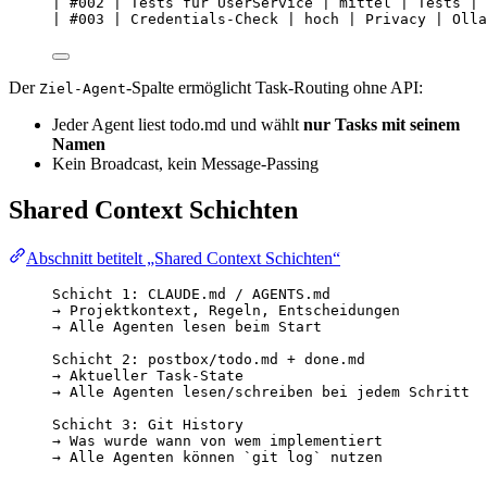
| #002 | Tests für UserService | mittel | Tests | 
| #003 | Credentials-Check | hoch | Privacy | Olla
Der
-Spalte ermöglicht Task-Routing ohne API:
Ziel-Agent
Jeder Agent liest todo.md und wählt
nur Tasks mit seinem
Namen
Kein Broadcast, kein Message-Passing
Shared Context Schichten
Abschnitt betitelt „Shared Context Schichten“
Schicht 1: CLAUDE.md / AGENTS.md
→ Projektkontext, Regeln, Entscheidungen
→ Alle Agenten lesen beim Start
Schicht 2: postbox/todo.md + done.md
→ Aktueller Task-State
→ Alle Agenten lesen/schreiben bei jedem Schritt
Schicht 3: Git History
→ Was wurde wann von wem implementiert
→ Alle Agenten können `git log` nutzen