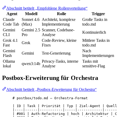
Abschnitt betitelt „Empfohlene Rollenverteilung“
Agent
Modell
Rolle
Trigger
Claude
Sonnet 4.6
Architekt, komplexe
Große Tasks in
Code Tab
(Max)
Implementierung
todo.md
Gemini
Gemini 2.5
Scanner, Codebase-
Kontinuierlich
CLI
Pro
Analyse
Grok 4.1
Code-Review, kleine
Mittlere Tasks in
Grok
Fast
Fixes
todo.md
Gemini
Nach
Gemini
Test-Generierung
Flash
Implementierungen
Ollama
Privacy-Tasks, interne
Tasks mit
qwen3:14b
lokal
Analyse
sensitive-Flag
Postbox-Erweiterung für Orchestra
Abschnitt betitelt „Postbox-Erweiterung für Orchestra“
# postbox/todo.md — Orchestra-Format
| ID | Task | Priorität | Typ | Ziel-Agent | Quell
|----|------|-----------|-----|------------|------
| #001 | Auth-Refactoring | hoch | Architektur | C